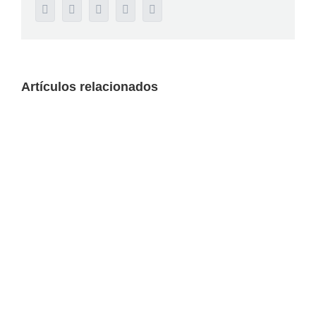
Facebook
Twitter
LinkedIn
WhatsApp
Correo
electrónico
Artículos relacionados